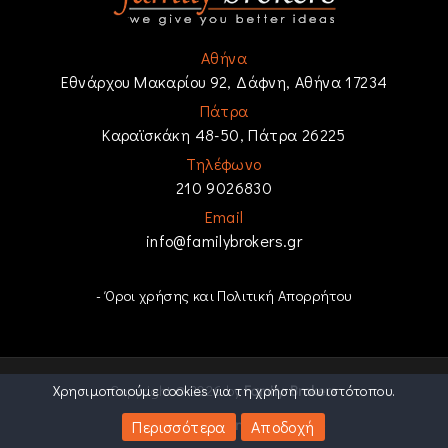
Αθήνα
Εθνάρχου Μακαρίου 92, Δάφνη, Αθήνα 17234
Πάτρα
Καραϊσκάκη 48-50, Πάτρα 26225
Τηλέφωνο
210 9026830
Email
info@familybrokers.gr
- Όροι χρήσης και Πολιτική Απορρήτου
Χρησιμοποιούμε cookies για τη χρήση του ιστότοπου.
Copyright © 2026 by
Family Brokers
Powered by
e-agents workspace
Περισσότερα
Αποδοχή