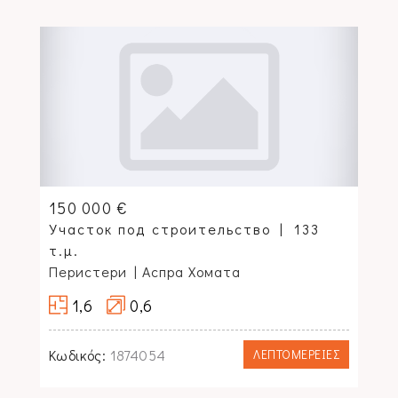
150 000 €
Участок под строительство
133
τ.μ.
Перистери
| Аспра Хомата
1,6
0,6
Κωδικός:
1874054
ΛΕΠΤΟΜΕΡΕΙΕΣ