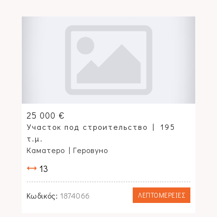
25 000 €
Участок под строительство
195
τ.μ.
Каматеро
| Геровуно
13
Κωδικός:
1874066
ΛΕΠΤΟΜΕΡΕΙΕΣ