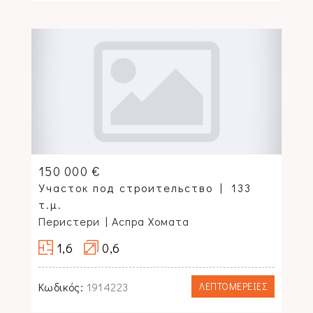
150 000 €
Участок под строительство
133
τ.μ.
Перистери
| Аспра Хомата
1,6
0,6
Κωδικός:
1914223
ΛΕΠΤΟΜΕΡΕΙΕΣ