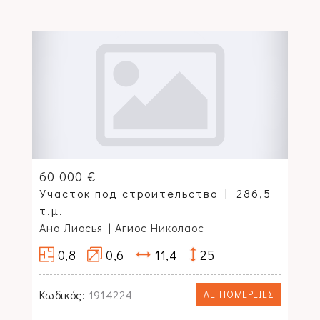
60 000 €
Участок под строительство
286,5
τ.μ.
Ано Лиосья
| Агиос Николаос
0,8
0,6
11,4
25
Κωδικός:
1914224
ΛΕΠΤΟΜΕΡΕΙΕΣ