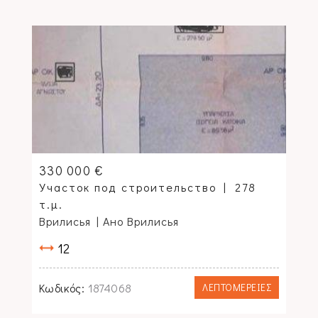
330 000 €
Участок под строительство
278
τ.μ.
Врилисья
| Ано Врилисья
12
Κωδικός:
1874068
ΛΕΠΤΟΜΕΡΕΙΕΣ