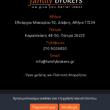
Αθήνα
Εθνάρχου Μακαρίου 92, Δάφνη, Αθήνα 17234
Πάτρα
Καραϊσκάκη 48-50, Πάτρα 26225
Τηλέφωνο
210 9026830
Email
info@familybrokers.gr
- Όροι χρήσης και Πολιτική Απορρήτου
Χρησιμοποιούμε cookies για τη χρήση του ιστότοπου.
Copyright © 2026 by
Family Brokers
Powered by
e-agents workspace
Περισσότερα
Αποδοχή