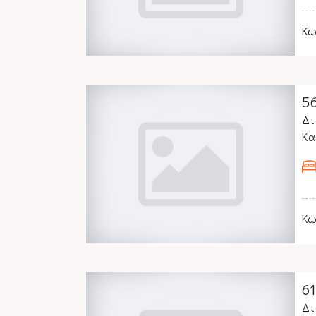
Κω
5
Δι
Κα
Κω
6
Δι