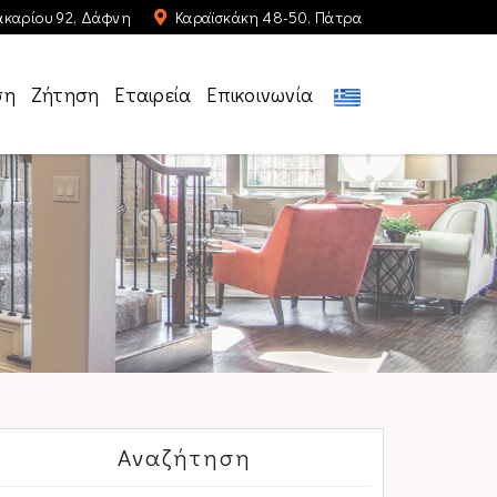
καρίου 92, Δάφνη
Καραϊσκάκη 48-50, Πάτρα
ση
Ζήτηση
Εταιρεία
Επικοινωνία
Αναζήτηση