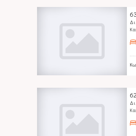
6
Δι
Κα
Κω
6
Δι
Κα