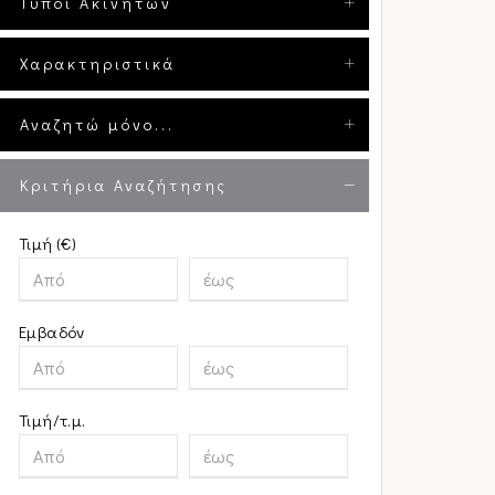
Τύποι Ακινήτων
Χαρακτηριστικά
Αναζητώ μόνο...
Κριτήρια Αναζήτησης
Τιμή (€)
Εμβαδόν
Τιμή/τ.μ.