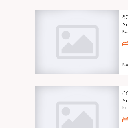
6
Δι
Κα
Κω
6
Δι
Κα