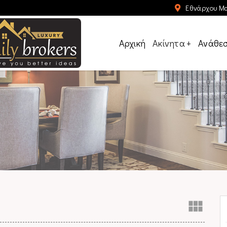
Εθνάρχου Μα
Αρχική
Ακίνητα
+
Ανάθε
