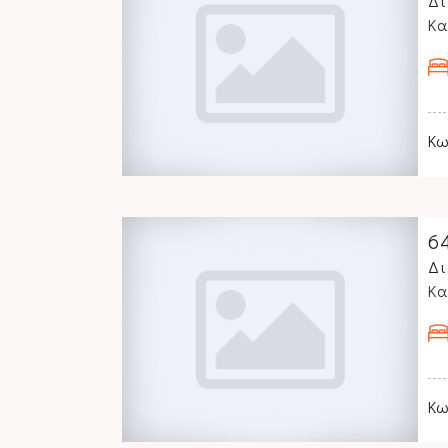
Δι
Κα
Κω
6
Δι
Κα
Κω