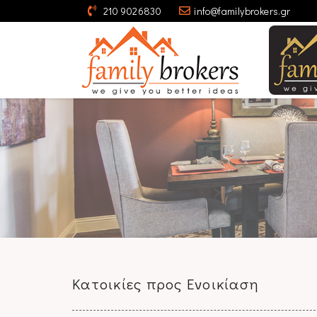
210 9026830
info@familybrokers.gr
Κατοικίες προς Ενοικίαση