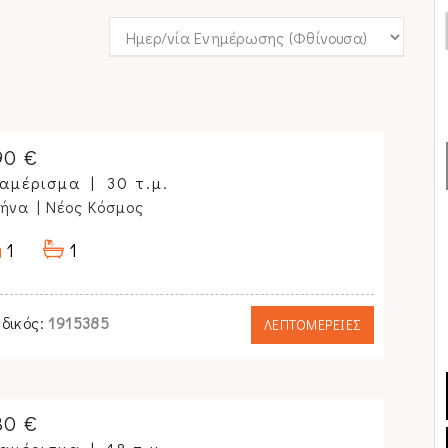
90 €
αμέρισμα
30 τ.μ.
θήνα
| Νέος Κόσμος
1
1
δικός:
1915385
ΛΕΠΤΟΜΕΡΕΙΕΣ
30 €