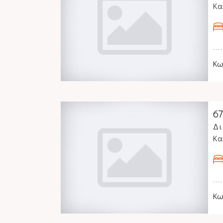
Κα
Κω
6
Δι
Κα
Κω